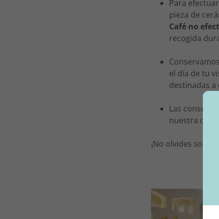
Para efectuar
pieza de cerá
Café no efec
recogida dura
Conservamos 
el día de tu 
destinadas a
Las consumi
nuestra cart
¡No olvides sonreí