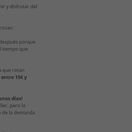
r y disfrutar del
cosas:
 después porque
l tiempo que
a que rotan
n
entre 15€ y
unos días!
ler, pero la
ón de la demanda