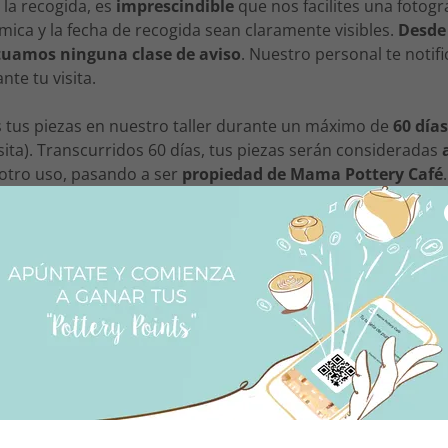
 la recogida, es
imprescindible
que nos facilites una fotogra
mica y la fecha de recogida sean claramente visibles.
Desde
tuamos ninguna clase de aviso
. Nuestro personal te notifi
nte tu visita.
tus piezas en nuestro taller durante un máximo de
60 día
visita). Transcurridos 60 días, tus piezas serán consideradas
 otro uso, pasando a ser
propiedad de Mama Pottery Café
.
ciones
no
están incluidas en el precio de la cerámica. Puede
a en
este enlace
.
r antes de entrar! Nosotros te esperamos con una sonrisa :