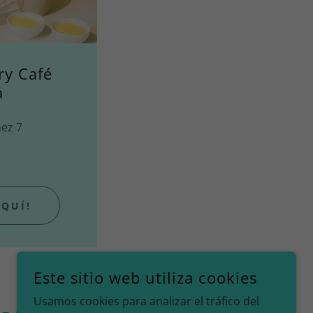
ry Café
a
ez 7
AQUÍ!
Este sitio web utiliza cookies
Usamos cookies para analizar el tráfico del