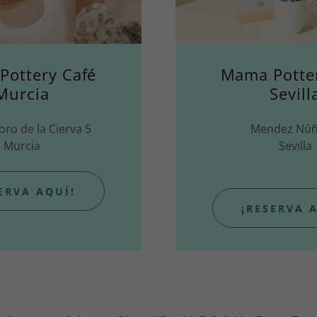
ottery Café
Mama Potte
Murcia
Sevill
doro de la Cierva 5
Mendez Núñ
Murcia
Sevilla
ERVA AQUÍ!
¡RESERVA 