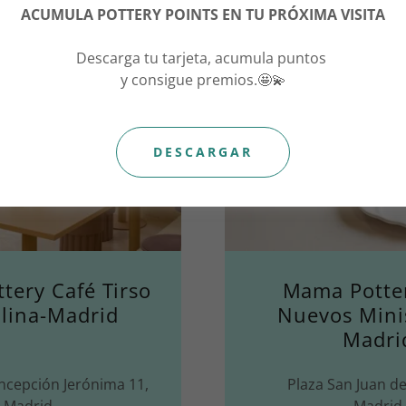
ACUMULA POTTERY POINTS EN TU PRÓXIMA VISITA
Descarga tu tarjeta, acumula puntos
y consigue premios.🤩💫
DESCARGAR
tery Café Tirso
Mama Potte
lina-Madrid
Nuevos Minis
Madri
oncepción Jerónima 11,
Plaza San Juan de
Madrid
Madrid