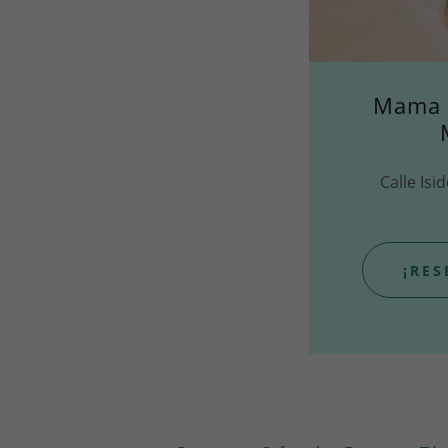
Mama P
Calle Isi
¡RES