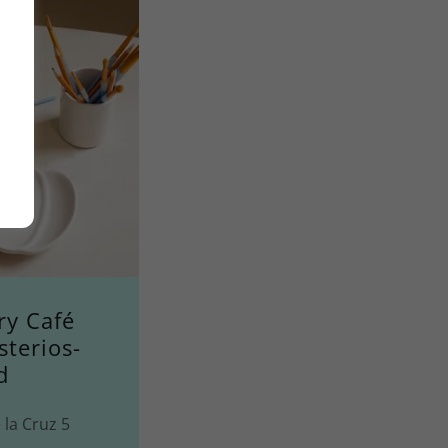
ry Café
terios-
d
 la Cruz 5