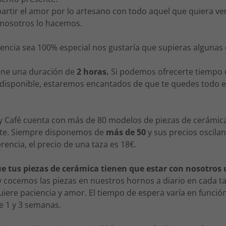
tir el amor por lo artesano con todo aquel que quiera veni
osotros lo hacemos.
iencia sea 100% especial nos gustaría que supieras algunas 
iene una duración de
2 horas.
Si podemos ofrecerte tiempo
 disponible, estaremos encantados de que te quedes todo e
 Café cuenta con más de 80 modelos de piezas de cerámic
te. Siempre disponemos de
más de 50
y sus precios oscila
erencia, el precio de una taza es 18€.
e tus piezas de cerámica tienen que estar con nosotros 
cocemos las piezas en nuestros hornos a diario en cada tal
iere paciencia y amor. El tiempo de espera varía en funci
re 1 y 3 semanas.