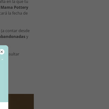
fía en la que tu
 Mama Pottery
cará la fecha de
s
(a contar desde
abandonadas
y
s consultar
)