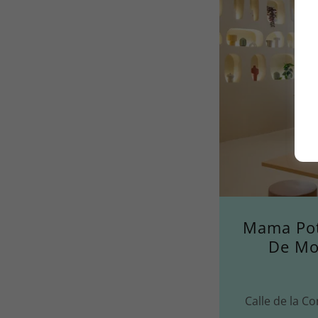
Mama Pot
De Mo
Calle de la C