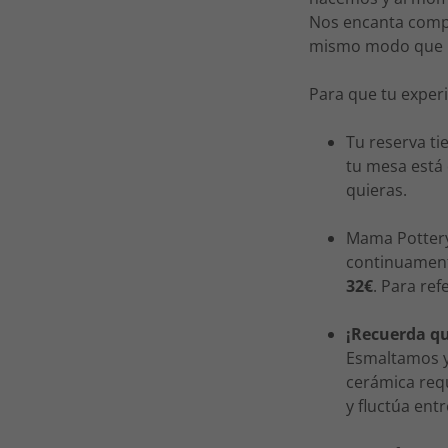
Nos encanta compar
mismo modo que n
Para que tu exper
Tu reserva t
tu mesa está
quieras.
Mama Pottery
continuamen
32€
. Para ref
¡Recuerda qu
Esmaltamos y 
cerámica requ
y fluctúa ent