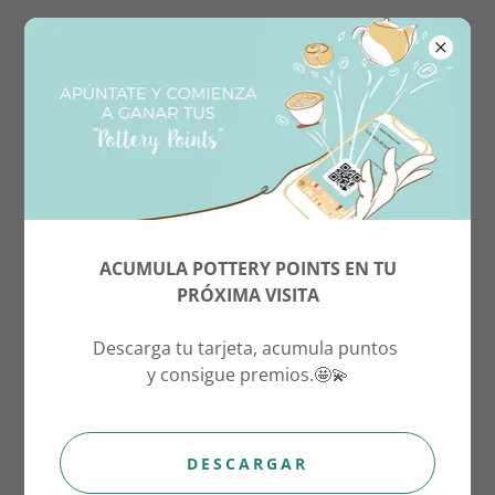
Reservar
Cafetería
Eventos
ACUMULA POTTERY POINTS EN TU
Términos y condiciones
PRÓXIMA VISITA
Blog
Descarga tu tarjeta, acumula puntos
#EstoNoEsSoloUnaTaza
y consigue premios.🤩💫
Taza Takeaway
Términos y condiciones
DESCARGAR